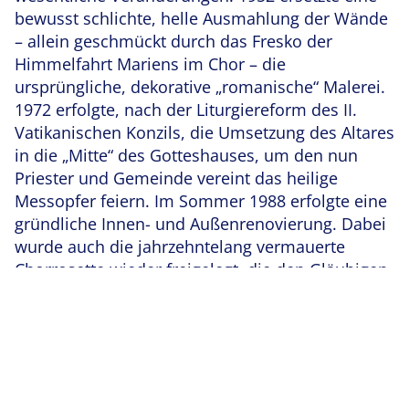
bewusst schlichte, helle Ausmahlung der Wände
– allein geschmückt durch das Fresko der
Himmelfahrt Mariens im Chor – die
ursprüngliche, dekorative „romanische“ Malerei.
1972 erfolgte, nach der Liturgiereform des II.
Vatikanischen Konzils, die Umsetzung des Altares
in die „Mitte“ des Gotteshauses, um den nun
Priester und Gemeinde vereint das heilige
Messopfer feiern. Im Sommer 1988 erfolgte eine
gründliche Innen- und Außenrenovierung. Dabei
wurde auch die jahrzehntelang vermauerte
Chorrosette wieder freigelegt, die den Gläubigen
in ihrem zentralen Motiv die Schutzpatronin der
Pfarrkirche besonders nahe bringt. Unsere St.
Marien-Kirche ist die zweitälteste katholische
Kirche in ganz Salzgitter. In ihrer würdigen
Schlichtheit lädt sie viele Menschen auch
während der Woche zum stillen Verweilen und