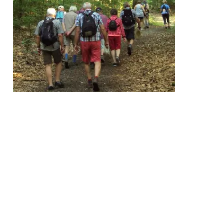
Wanderungen 2026
Mittwoch, 22. Juli
Ferienwanderung rund um
Gebhardshagen
Treffpunkt 17 Uhr
Parkplatz am Kleingarten Weddemweg